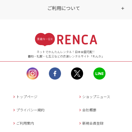
ご利用について
受付時間
【ご注文（インターネット）】
24時間年中無休
ネットでかんたんレンタル！日本全国宅配！
着物・礼服・七五三などの衣装レンタルサイト「れんか」
【お問い合わせ窓口（メー
ル）】10:00~17:00
土曜日、日曜日、臨
時休業日を除く。
営業時間外にいただ
いたメールは、緊急時を
のぞき翌日営業日以降に
トップページ
ショップニュース
返信させていただきま
す。
プライバシー規約
会社概要
年末年始、大型連休
の場合は別途記載
ご利用案内
新規会員登録