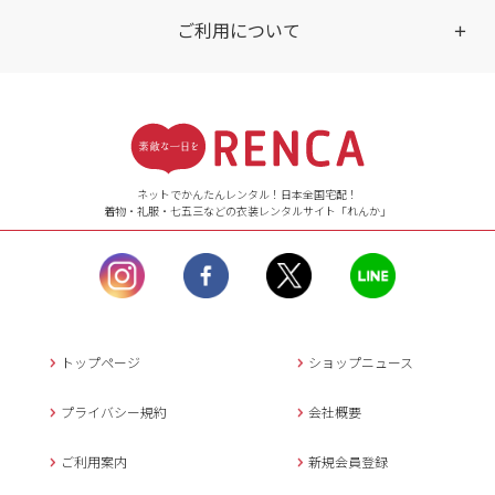
ご利用について
受付時間
【ご注文（インターネット）】
24時間年中無休
ネットでかんたんレンタル！日本全国宅配！
着物・礼服・七五三などの衣装レンタルサイト「れんか」
【お問い合わせ窓口（メー
ル）】10:00~17:00
土曜日、日曜日、臨
時休業日を除く。
営業時間外にいただ
いたメールは、緊急時を
のぞき翌日営業日以降に
トップページ
ショップニュース
返信させていただきま
す。
プライバシー規約
会社概要
年末年始、大型連休
の場合は別途記載
ご利用案内
新規会員登録