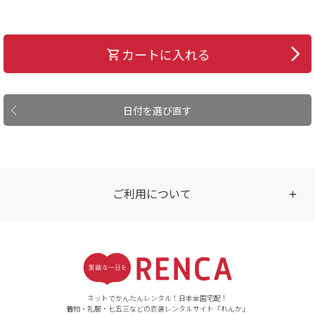
カートに入れる
日付を選び直す
ご利用について
受付時間
【ご注文（インターネット）】
24時間年中無休
ネットでかんたんレンタル！日本全国宅配！
着物・礼服・七五三などの衣装レンタルサイト「れんか」
【お問い合わせ窓口（メー