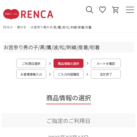
RENCA
男の子
お宮参り男の子/黒/鷹/波/松/刺繍/産着/初着
お宮参り男の子/黒/鷹/波/松/刺繍/産着/初着
ご利用日選択
商品情報の選択
カートを確認
お客様情報入力
ご入力内容確認
注文完了
商品情報の選択
ご指定のご利用日