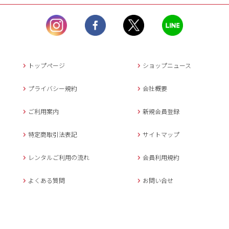
ル）】10:00~17:00
土曜日、日曜日、臨
時休業日を除く。
営業時間外にいただ
いたメールは、緊急時を
のぞき翌日営業日以降に
トップページ
ショップニュース
返信させていただきま
す。
プライバシー規約
会社概要
年末年始、大型連休
の場合は別途記載
ご利用案内
新規会員登録
メールでのお問い合わせ
特定商取引法表記
サイトマップ
レンタルご利用の流れ
会員利用規約
キャンセルについて
よくある質問
お問い合せ
ご予約確定後のキャンセル料は
下記の通りです。
1.お申込み日より7日間以内