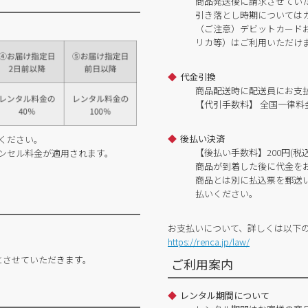
商品発送後に請求させてい
引き落とし時期については
（ご注意）デビットカードおよ
リカ等）はご利用いただけ
代金引換
商品配送時に配送員にお支
【代引手数料】 全国一律料金
後払い決済
ください。
【後払い手数料】200円(税込
ンセル料金が適用されます。
商品が到着した後に代金を
商品とは別に払込票を郵送
払いください。
お支払いについて、詳しくは以下
https://renca.jp/law/
とさせていただきます。
ご利用案内
レンタル期間について