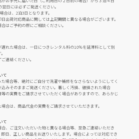
品がお手元に届いた日（ご利用日の２日前の場合）から３泊４日
の翌日には必ずご発送ください。
場合は、2泊3日となります。
即日出荷対応商品に関しては上記期間と異なる場合がございます。
場合はご予約の際にご相談ください。
が遅れた場合は、一日につきレンタル料の10％を延滞料として別
す。
ずご連絡ください。
いて
った場合等、絶対にご自分で洗濯や補修をなさらないようにしてく
き込みそのままご発送ください。著しく汚損、破損された場合
費等の実費をご請求させていただく場合がありますので、あらかじ
た場合は、商品代金の実費をご請求させていただきます。
いて
場合、ご注文いただいた物と異なる場合等、至急ご連絡いただき
。即日、正しい商品をお送りいたします。場合によっては対応でき