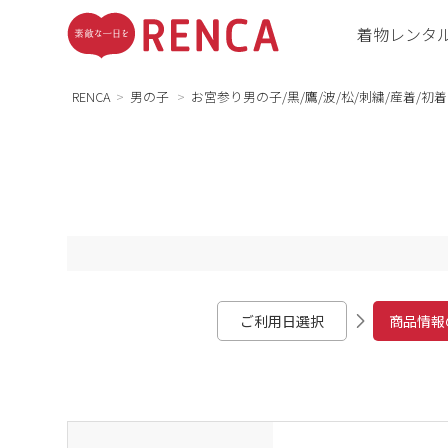
着物レンタ
RENCA
男の子
お宮参り男の子/黒/鷹/波/松/刺繍/産着/初着
ご利用日選択
商品情報