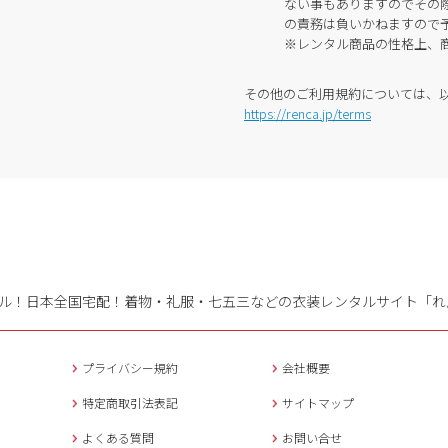
ない事もありますのでその
の責務は負いかねますので
※レンタル商品の性格上、
その他のご利用規約については、
https://renca.jp/terms
ル！日本全国宅配！
着物・礼服・七五三などの衣装レンタルサイト「れ
プライバシー規約
会社概要
特定商取引法表記
サイトマップ
よくある質問
お問い合せ