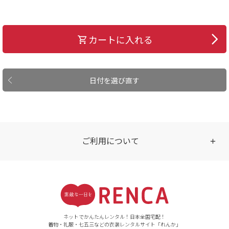
カートに入れる
日付を選び直す
ご利用について
受付時間
【ご注文（インターネット）】
24時間年中無休
ネットでかんたんレンタル！日本全国宅配！
着物・礼服・七五三などの衣装レンタルサイト「れんか」
【お問い合わせ窓口（メー