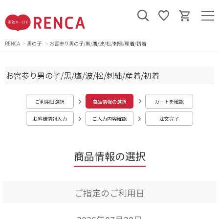
RENCA
男の子
お宮参り男の子/黒/鷹/波/松/刺繍/産着/初着
お宮参り男の子/黒/鷹/波/松/刺繍/産着/初着
ご利用日選択
商品情報の選択
カートを確認
お客様情報入力
ご入力内容確認
注文完了
商品情報の選択
ご指定のご利用日