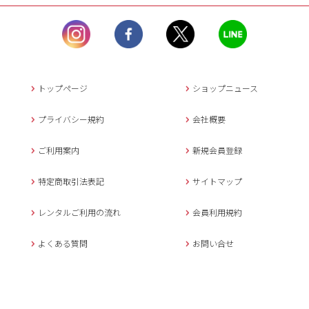
ル）】10:00~17:00
土曜日、日曜日、臨
時休業日を除く。
営業時間外にいただ
いたメールは、緊急時を
のぞき翌日営業日以降に
トップページ
ショップニュース
返信させていただきま
す。
プライバシー規約
会社概要
年末年始、大型連休
の場合は別途記載
ご利用案内
新規会員登録
メールでのお問い合わせ
特定商取引法表記
サイトマップ
レンタルご利用の流れ
会員利用規約
キャンセルについて
よくある質問
お問い合せ
ご予約確定後のキャンセル料は
下記の通りです。
1.お申込み日より7日間以内