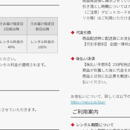
商品発送後に請求させてい
引き落とし時期については
（ご注意）デビットカードおよ
リカ等）はご利用いただけ
代金引換
商品配送時に配送員にお支
【代引手数料】 全国一律料金
後払い決済
ください。
【後払い手数料】200円(税込
ンセル料金が適用されます。
商品が到着した後に代金を
商品とは別に払込票を郵送
払いください。
お支払いについて、詳しくは以下
https://renca.jp/law/
とさせていただきます。
ご利用案内
レンタル期間について