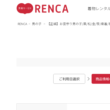
着物レンタ
RENCA
男の子
【正絹】お宮参り男の子/黒/松/金/笹/産着/
ご利用日選択
商品情報