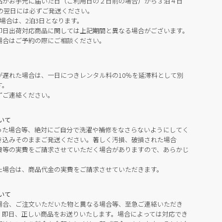
品がお手元に届いた日（ご利用日の２日前の場合）から３泊４日
の翌日には必ずご発送ください。
場合は、2泊3日となります。
即日出荷対応商品に関しては上記期間と異なる場合がございます。
場合はご予約の際にご相談ください。
が遅れた場合は、一日につきレンタル料の10％を延滞料として別
す。
ずご連絡ください。
いて
った場合等、絶対にご自分で洗濯や補修をなさらないようにしてく
き込みそのままご発送ください。著しく汚損、破損された場合
費等の実費をご請求させていただく場合がありますので、あらかじ
た場合は、商品代金の実費をご請求させていただきます。
いて
場合、ご注文いただいた物と異なる場合等、至急ご連絡いただき
。即日、正しい商品をお送りいたします。場合によっては対応でき