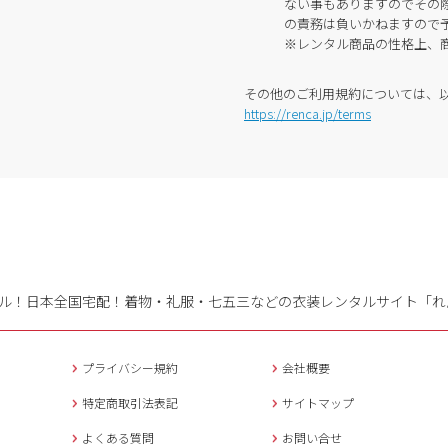
ない事もありますのでその
の責務は負いかねますので
※レンタル商品の性格上、
その他のご利用規約については、
https://renca.jp/terms
ル！日本全国宅配！
着物・礼服・七五三などの衣装レンタルサイト「れ
プライバシー規約
会社概要
特定商取引法表記
サイトマップ
よくある質問
お問い合せ