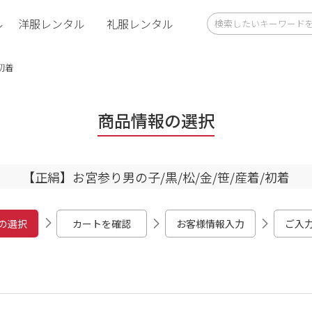
ル
洋服レンタル
礼服レンタル
初着
商品情報の選択
【正絹】お宮参り男の子/黒/松/金/笹/産着/初着
の選択
カートを確認
お客様情報入力
ご入