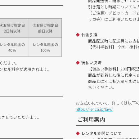
商品発送後に請求させてい
引き落とし時期については
（ご注意）デビットカードおよ
リカ等）はご利用いただけ
代金引換
商品配送時に配送員にお支
【代引手数料】 全国一律料金
後払い決済
ください。
【後払い手数料】200円(税込
ンセル料金が適用されます。
商品が到着した後に代金を
商品とは別に払込票を郵送
払いください。
お支払いについて、詳しくは以下
https://renca.jp/law/
とさせていただきます。
ご利用案内
レンタル期間について