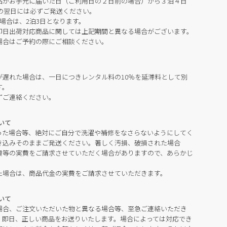
品がお手元に届いた日（ご利用日の２日前の場合）から３泊４日
の翌日には必ずご発送ください。
場合は、2泊3日となります。
即日出荷対応商品に関しては上記期間と異なる場合がございます。
場合はご予約の際にご相談ください。
が遅れた場合は、一日につきレンタル料の10％を延滞料として別
す。
ずご連絡ください。
いて
った場合等、絶対にご自分で洗濯や補修をなさらないようにしてく
き込みそのままご発送ください。著しく汚損、破損された場合
費等の実費をご請求させていただく場合がありますので、あらかじ
た場合は、商品代金の実費をご請求させていただきます。
いて
場合、ご注文いただいた物と異なる場合等、至急ご連絡いただき
。即日、正しい商品をお送りいたします。場合によっては対応でき