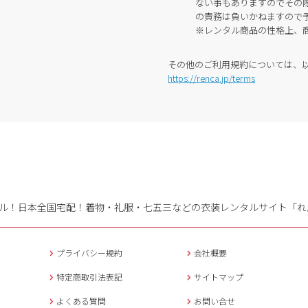
ない事もありますのでその
の責務は負いかねますので
※レンタル商品の性格上、
その他のご利用規約については、
https://renca.jp/terms
ル！日本全国宅配！
着物・礼服・七五三などの衣装レンタルサイト「れ
プライバシー規約
会社概要
特定商取引法表記
サイトマップ
よくある質問
お問い合せ