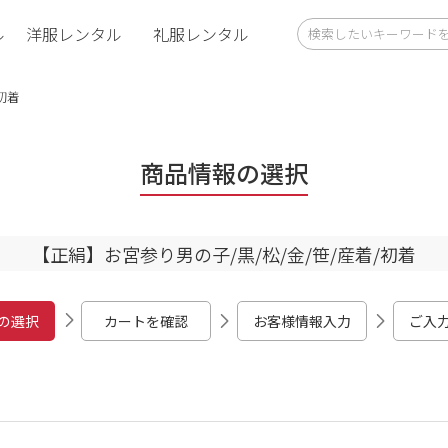
ル
洋服レンタル
礼服レンタル
初着
商品情報の選択
【正絹】お宮参り男の子/黒/松/金/笹/産着/初着
の選択
カートを確認
お客様情報入力
ご入