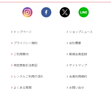
ル）】10:00~17:00
土曜日、日曜日、臨
時休業日を除く。
営業時間外にいただ
いたメールは、緊急時を
のぞき翌日営業日以降に
トップページ
ショップニュース
返信させていただきま
す。
プライバシー規約
会社概要
年末年始、大型連休
の場合は別途記載
ご利用案内
新規会員登録
メールでのお問い合わせ
特定商取引法表記
サイトマップ
レンタルご利用の流れ
会員利用規約
キャンセルについて
よくある質問
お問い合せ
ご予約確定後のキャンセル料は
下記の通りです。
1.お申込み日より7日間以内