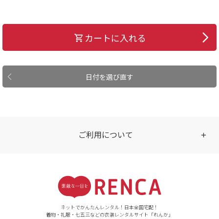
カートに入れる
日付を選び直す
ご利用について
受付時間
【ご注文（インターネット）】
24時間年中無休
ネットでかんたんレンタル！日本全国宅配！
着物・礼服・七五三などの衣装レンタルサイト「れんか」
【お問い合わせ窓口（メー