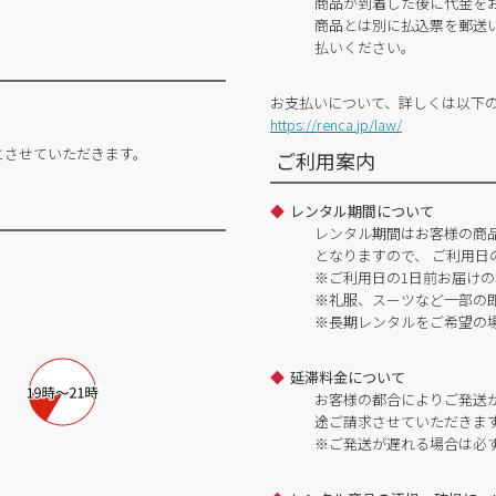
商品が到着した後に代金を
商品とは別に払込票を郵送
払いください。
お支払いについて、詳しくは以下
https://renca.jp/law/
とさせていただきます。
ご利用案内
レンタル期間について
レンタル期間はお客様の商
となりますので、 ご利用日
※ご利用日の1日前お届けの
※礼服、スーツなど一部の
※長期レンタルをご希望の
延滞料金について
お客様の都合によりご発送
途ご請求させていただきま
※ご発送が遅れる場合は必