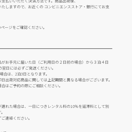
お支払いいただく決済方法です。商品出荷後、
いたしますので、お近くの コンビニエンスストア・銀行にてお支
のページをご確認ください。
品がお手元に届いた日（ご利用日の２日前の場合）から３泊４日
の翌日には必ずご発送ください。
場合は、2泊3日となります。
即日出荷対応商品に関しては上記期間と異なる場合がございます。
場合はご予約の際にご相談ください。
が遅れた場合は、一日につきレンタル料の10％を延滞料として別
す。
ずご連絡ください。