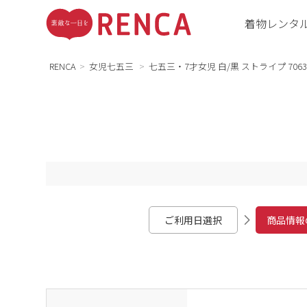
着物レンタ
RENCA
女児七五三
七五三・7才女児 白/黒 ストライプ 7063
ご利用日選択
商品情報