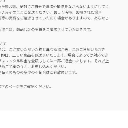
いて
った場合等、絶対にご自分で洗濯や補修をなさらないようにしてく
き込みそのままご発送ください。著しく汚損、破損された場合
費等の実費をご請求させていただく場合がありますので、あらかじ
た場合は、商品代金の実費をご請求させていただきます。
いて
場合、ご注文いただいた物と異なる場合等、至急ご連絡いただき
。即日、正しい商品をお送りいたします。場合によっては対応でき
際はレンタル料金を全額もしくは一部ご返金いたします。それ以上
予めご了承のうえ、お申し込みください。
商品そのものの多少の不都合はご容赦願います。
以下のページをご確認ください。