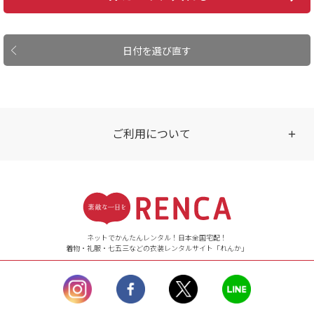
日付を選び直す
ご利用について
受付時間
【ご注文（インターネット）】
24時間年中無休
ネットでかんたんレンタル！日本全国宅配！
着物・礼服・七五三などの衣装レンタルサイト「れんか」
【お問い合わせ窓口（メー
ル）】10:00~17:00
土曜日、日曜日、臨
時休業日を除く。
営業時間外にいただ