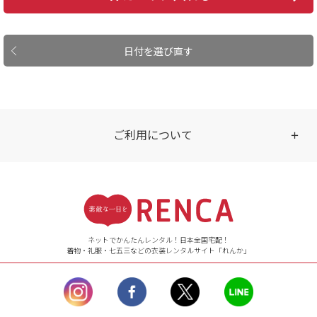
日付を選び直す
ご利用について
受付時間
【ご注文（インターネット）】
24時間年中無休
ネットでかんたんレンタル！日本全国宅配！
着物・礼服・七五三などの衣装レンタルサイト「れんか」
【お問い合わせ窓口（メー
ル）】10:00~17:00
土曜日、日曜日、臨
時休業日を除く。
営業時間外にいただ