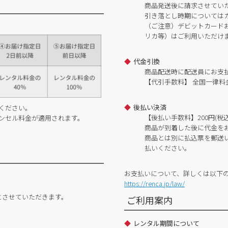
商品発送後に請求させてい
引き落とし時期については
（ご注意）デビットカードおよ
リカ等）はご利用いただけ
代金引換
商品配送時に配送員にお支
【代引手数料】 全国一律料金
後払い決済
ください。
【後払い手数料】200円(税込
ンセル料金が適用されます。
商品が到着した後に代金を
商品とは別に払込票を郵送
払いください。
お支払いについて、詳しくは以下
https://renca.jp/law/
とさせていただきます。
ご利用案内
レンタル期間について