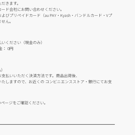
ただきます。
カード会社にお問い合わせください。
びプリペイドカード（au PAY・Kyash・バンドルカード・Vプ
ません。
払いください（現金のみ）
： 0円
)
お支払いいただく決済方法です。商品出荷後、
いたしますので、お近くの コンビニエンスストア・銀行にてお支
のページをご確認ください。