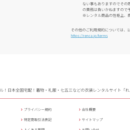
ない事もありますのでその
の責務は負いかねますので
※レンタル商品の性格上、
その他のご利用規約については、
https://renca.jp/terms
ル！日本全国宅配！
着物・礼服・七五三などの衣装レンタルサイト「れ
プライバシー規約
会社概要
特定商取引法表記
サイトマップ
よくある質問
お問い合せ