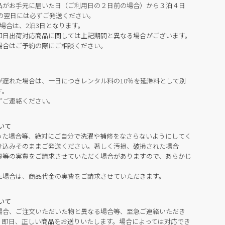
品がお手元に届いた日（ご利用日の２日前の場合）から３泊４日
の翌日には必ずご発送ください。
場合は、2泊3日となります。
即日出荷対応商品に関しては上記期間と異なる場合がございます。
場合はご予約の際にご相談ください。
が遅れた場合は、一日につきレンタル料の10％を延滞料として別
す。
ずご連絡ください。
いて
った場合等、絶対にご自分で洗濯や補修をなさらないようにしてく
き込みそのままご発送ください。著しく汚損、破損された場合
費等の実費をご請求させていただく場合がありますので、あらかじ
た場合は、商品代金の実費をご請求させていただきます。
いて
場合、ご注文いただいた物と異なる場合等、至急ご連絡いただき
。即日、正しい商品をお送りいたします。場合によっては対応でき