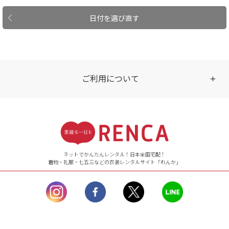
日付を選び直す
ご利用について
受付時間
【ご注文（インターネット）】
24時間年中無休
ネットでかんたんレンタル！日本全国宅配！
着物・礼服・七五三などの衣装レンタルサイト「れんか」
【お問い合わせ窓口（メー
ル）】10:00~17:00
土曜日、日曜日、臨
時休業日を除く。
営業時間外にいただ
いたメールは、緊急時を
のぞき翌日営業日以降に