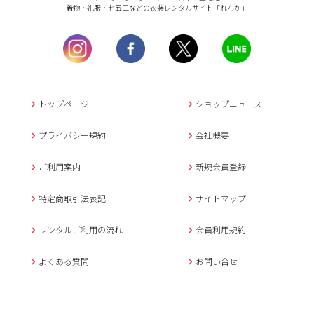
着物・礼服・七五三などの衣装レンタルサイト「れんか」
【お問い合わせ窓口（メー
ル）】10:00~17:00
土曜日、日曜日、臨
時休業日を除く。
営業時間外にいただ
いたメールは、緊急時を
のぞき翌日営業日以降に
トップページ
ショップニュース
返信させていただきま
す。
プライバシー規約
会社概要
年末年始、大型連休
の場合は別途記載
ご利用案内
新規会員登録
メールでのお問い合わせ
特定商取引法表記
サイトマップ
レンタルご利用の流れ
会員利用規約
キャンセルについて
よくある質問
お問い合せ
ご予約確定後のキャンセル料は
下記の通りです。