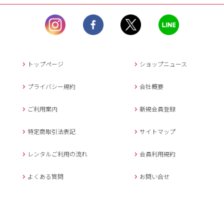
ル）】10:00~17:00
土曜日、日曜日、臨
時休業日を除く。
営業時間外にいただ
いたメールは、緊急時を
のぞき翌日営業日以降に
トップページ
ショップニュース
返信させていただきま
す。
プライバシー規約
会社概要
年末年始、大型連休
の場合は別途記載
ご利用案内
新規会員登録
メールでのお問い合わせ
特定商取引法表記
サイトマップ
レンタルご利用の流れ
会員利用規約
キャンセルについて
よくある質問
お問い合せ
ご予約確定後のキャンセル料は
下記の通りです。
1.お申込み日より7日間以内