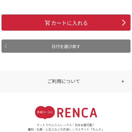
カートに入れる
日付を選び直す
ご利用について
受付時間
【ご注文（インターネット）】
24時間年中無休
ネットでかんたんレンタル！日本全国宅配！
着物・礼服・七五三などの衣装レンタルサイト「れんか」
【お問い合わせ窓口（メー