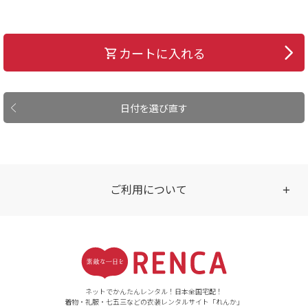
カートに入れる
日付を選び直す
ご利用について
受付時間
【ご注文（インターネット）】
24時間年中無休
ネットでかんたんレンタル！日本全国宅配！
着物・礼服・七五三などの衣装レンタルサイト「れんか」
【お問い合わせ窓口（メー