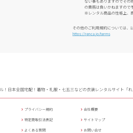
ない事もありますのでその
の責務は負いかねますので
※レンタル商品の性格上、
その他のご利用規約については、
https://renca.jp/terms
ル！日本全国宅配！
着物・礼服・七五三などの衣装レンタルサイト「れ
プライバシー規約
会社概要
特定商取引法表記
サイトマップ
よくある質問
お問い合せ