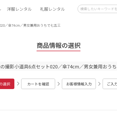
ル
洋服レンタル
礼服レンタル
20／傘74cm／男女兼用おうちで七五三
商品情報の選択
の撮影小道具6点セット020／傘74cm／男女兼用おう
の選択
カートを確認
お客様情報入力
ご入