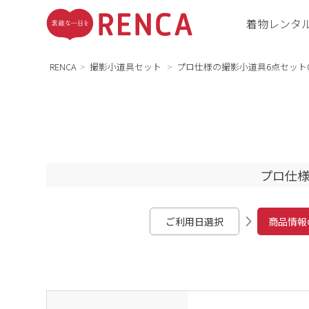
着物レンタ
RENCA
撮影小道具セット
プロ仕様の撮影小道具6点セット0
プロ仕様
ご利用日選択
商品情報