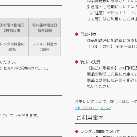
商品発送後に請求させてい
引き落とし時期については
（ご注意）デビットカードおよ
リカ等）はご利用いただけ
代金引換
商品配送時に配送員にお支
【代引手数料】 全国一律料金
後払い決済
ください。
【後払い手数料】200円(税込
ンセル料金が適用されます。
商品が到着した後に代金を
商品とは別に払込票を郵送
払いください。
お支払いについて、詳しくは以下
https://renca.jp/law/
とさせていただきます。
ご利用案内
レンタル期間について