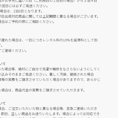
品がお手元に届いた日（ご利用日の２日前の場合）から３泊４日
の翌日には必ずご発送ください。
場合は、2泊3日となります。
即日出荷対応商品に関しては上記期間と異なる場合がございます。
場合はご予約の際にご相談ください。
が遅れた場合は、一日につきレンタル料の10％を延滞料として別
す。
ずご連絡ください。
いて
った場合等、絶対にご自分で洗濯や補修をなさらないようにしてく
き込みそのままご発送ください。著しく汚損、破損された場合
費等の実費をご請求させていただく場合がありますので、あらかじ
た場合は、商品代金の実費をご請求させていただきます。
いて
場合、ご注文いただいた物と異なる場合等、至急ご連絡いただき
。即日、正しい商品をお送りいたします。場合によっては対応でき