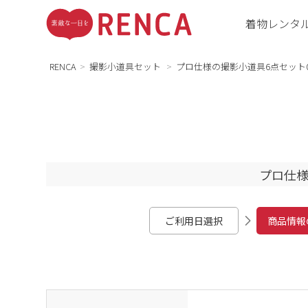
着物レンタ
RENCA
撮影小道具セット
プロ仕様の撮影小道具6点セット0
プロ仕様
ご利用日選択
商品情報