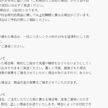
品がお手元に届いた日（ご利用日の２日前の場合）から３泊４日
の翌日には必ずご発送ください。
場合は、2泊3日となります。
即日出荷対応商品に関しては上記期間と異なる場合がございます。
場合はご予約の際にご相談ください。
が遅れた場合は、一日につきレンタル料の10％を延滞料として別
す。
ずご連絡ください。
いて
った場合等、絶対にご自分で洗濯や補修をなさらないようにしてく
き込みそのままご発送ください。著しく汚損、破損された場合
費等の実費をご請求させていただく場合がありますので、あらかじ
た場合は、商品代金の実費をご請求させていただきます。
いて
場合、ご注文いただいた物と異なる場合等、至急ご連絡いただき
。即日、正しい商品をお送りいたします。場合によっては対応でき