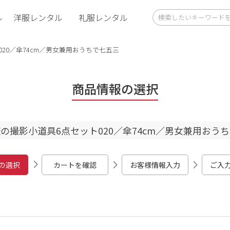
ル
洋服レンタル
礼服レンタル
20／傘74cm／男女兼用おうちで七五三
商品情報の選択
の撮影小道具6点セット020／傘74cm／男女兼用おう
の選択
カートを確認
お客様情報入力
ご入