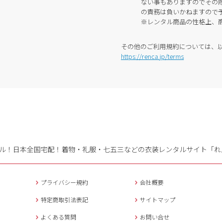
ない事もありますのでその
の責務は負いかねますので
※レンタル商品の性格上、
その他のご利用規約については、
https://renca.jp/terms
ル！日本全国宅配！
着物・礼服・七五三などの衣装レンタルサイト「れ
プライバシー規約
会社概要
特定商取引法表記
サイトマップ
よくある質問
お問い合せ