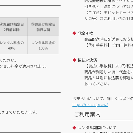
商品発送後に請求させてい
引き落とし時期については
（ご注意）デビットカードおよ
リカ等）はご利用いただけ
代金引換
商品配送時に配送員にお支
【代引手数料】 全国一律料金
後払い決済
ください。
【後払い手数料】200円(税込
ンセル料金が適用されます。
商品が到着した後に代金を
商品とは別に払込票を郵送
払いください。
お支払いについて、詳しくは以下
https://renca.jp/law/
とさせていただきます。
ご利用案内
レンタル期間について