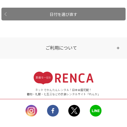
日付を選び直す
ご利用について
受付時間
【ご注文（インターネット）】
24時間年中無休
ネットでかんたんレンタル！日本全国宅配！
着物・礼服・七五三などの衣装レンタルサイト「れんか」
【お問い合わせ窓口（メー
ル）】10:00~17:00
土曜日、日曜日、臨
時休業日を除く。
営業時間外にいただ
いたメールは、緊急時を