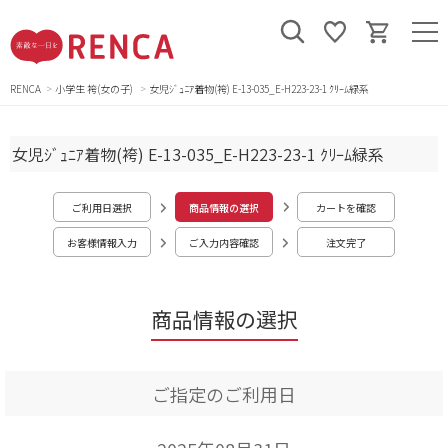
RENCA
小学生 袴(女の子)
女児ｼﾞｭﾆｱ着物(袴) E-13-035_E-H223-23-1 ｸﾘｰﾑ緑系
女児ｼﾞｭﾆｱ着物(袴) E-13-035_E-H223-23-1 ｸﾘｰﾑ緑系
ご利用日選択
商品情報の選択
カートを確認
お客様情報入力
ご入力内容確認
注文完了
商品情報の選択
ご指定のご利用日