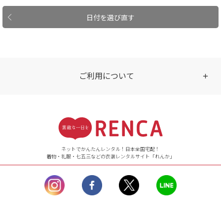
日付を選び直す
ご利用について
受付時間
【ご注文（インターネット）】
24時間年中無休
ネットでかんたんレンタル！日本全国宅配！
着物・礼服・七五三などの衣装レンタルサイト「れんか」
【お問い合わせ窓口（メー
ル）】10:00~17:00
土曜日、日曜日、臨
時休業日を除く。
営業時間外にいただ
いたメールは、緊急時を
のぞき翌日営業日以降に