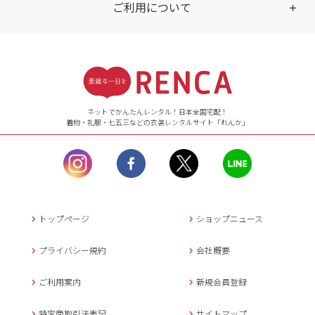
ご利用について
受付時間
【ご注文（インターネット）】
24時間年中無休
ネットでかんたんレンタル！日本全国宅配！
着物・礼服・七五三などの衣装レンタルサイト「れんか」
【お問い合わせ窓口（メー
ル）】10:00~17:00
土曜日、日曜日、臨
時休業日を除く。
営業時間外にいただ
いたメールは、緊急時を
のぞき翌日営業日以降に
トップページ
ショップニュース
返信させていただきま
す。
プライバシー規約
会社概要
年末年始、大型連休
の場合は別途記載
ご利用案内
新規会員登録
メールでのお問い合わせ
特定商取引法表記
サイトマップ