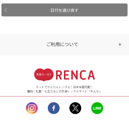
日付を選び直す
ご利用について
受付時間
【ご注文（インターネット）】
24時間年中無休
ネットでかんたんレンタル！日本全国宅配！
着物・礼服・七五三などの衣装レンタルサイト「れんか」
【お問い合わせ窓口（メー
ル）】10:00~17:00
土曜日、日曜日、臨
時休業日を除く。
営業時間外にいただ
いたメールは、緊急時を
のぞき翌日営業日以降に