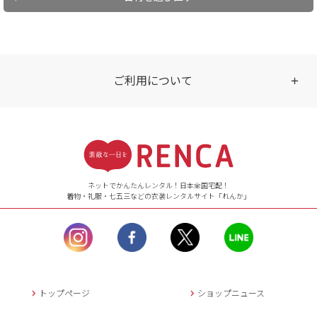
ご利用について
受付時間
【ご注文（インターネット）】
24時間年中無休
ネットでかんたんレンタル！日本全国宅配！
着物・礼服・七五三などの衣装レンタルサイト「れんか」
【お問い合わせ窓口（メー
ル）】10:00~17:00
土曜日、日曜日、臨
時休業日を除く。
営業時間外にいただ
いたメールは、緊急時を
のぞき翌日営業日以降に
トップページ
ショップニュース
返信させていただきま
す。