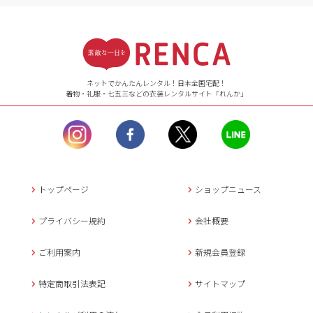
受付時間
【ご注文（インターネット）】
24時間年中無休
ネットでかんたんレンタル！日本全国宅配！
着物・礼服・七五三などの衣装レンタルサイト「れんか」
【お問い合わせ窓口（メー
ル）】10:00~17:00
土曜日、日曜日、臨
時休業日を除く。
営業時間外にいただ
いたメールは、緊急時を
のぞき翌日営業日以降に
トップページ
ショップニュース
返信させていただきま
す。
プライバシー規約
会社概要
年末年始、大型連休
の場合は別途記載
ご利用案内
新規会員登録
メールでのお問い合わせ
特定商取引法表記
サイトマップ