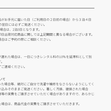
品がお手元に届いた日（ご利用日の２日前の場合）から３泊４日
の翌日には必ずご発送ください。
場合は、2泊3日となります。
即日出荷対応商品に関しては上記期間と異なる場合がございます。
場合はご予約の際にご相談ください。
が遅れた場合は、一日につきレンタル料の10％を延滞料として別
す。
ずご連絡ください。
いて
った場合等、絶対にご自分で洗濯や補修をなさらないようにしてく
き込みそのままご発送ください。著しく汚損、破損された場合
費等の実費をご請求させていただく場合がありますので、あらかじ
た場合は、商品代金の実費をご請求させていただきます。