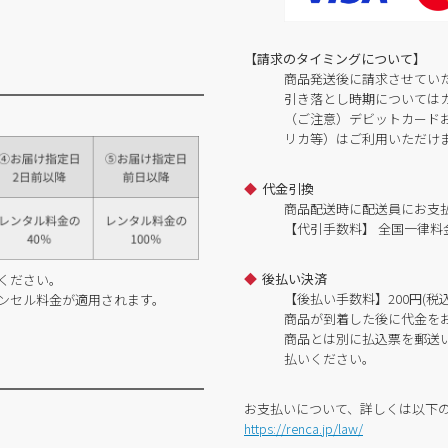
【請求のタイミングについて】
商品発送後に請求させてい
引き落とし時期については
（ご注意）デビットカードおよ
リカ等）はご利用いただけ
代金引換
商品配送時に配送員にお支
【代引手数料】 全国一律料金
後払い決済
ください。
【後払い手数料】200円(税込
ンセル料金が適用されます。
商品が到着した後に代金を
商品とは別に払込票を郵送
払いください。
お支払いについて、詳しくは以下
https://renca.jp/law/