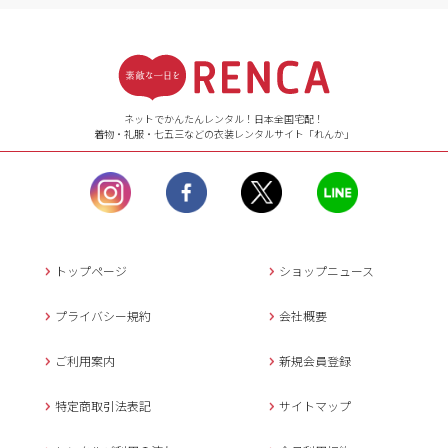
受付時間
【ご注文（インターネット）】
24時間年中無休
ネットでかんたんレンタル！日本全国宅配！
着物・礼服・七五三などの衣装レンタルサイト「れんか」
【お問い合わせ窓口（メー
ル）】10:00~17:00
土曜日、日曜日、臨
時休業日を除く。
営業時間外にいただ
いたメールは、緊急時を
のぞき翌日営業日以降に
トップページ
ショップニュース
返信させていただきま
す。
プライバシー規約
会社概要
年末年始、大型連休
の場合は別途記載
ご利用案内
新規会員登録
メールでのお問い合わせ
特定商取引法表記
サイトマップ