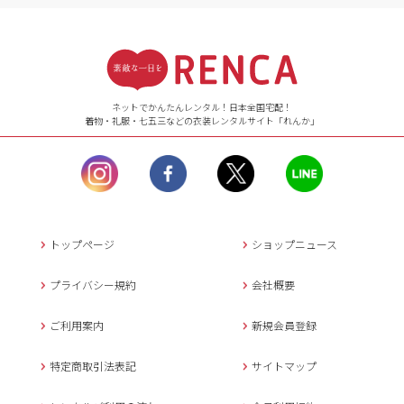
受付時間
【ご注文（インターネット）】
24時間年中無休
ネットでかんたんレンタル！日本全国宅配！
着物・礼服・七五三などの衣装レンタルサイト「れんか」
【お問い合わせ窓口（メー
ル）】10:00~17:00
土曜日、日曜日、臨
時休業日を除く。
営業時間外にいただ
いたメールは、緊急時を
のぞき翌日営業日以降に
トップページ
ショップニュース
返信させていただきま
す。
プライバシー規約
会社概要
年末年始、大型連休
の場合は別途記載
ご利用案内
新規会員登録
メールでのお問い合わせ
特定商取引法表記
サイトマップ