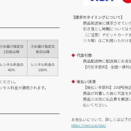
【請求のタイミングについて】
商品発送後に請求させてい
引き落とし時期については
（ご注意）デビットカードおよ
リカ等）はご利用いただけ
代金引換
商品配送時に配送員にお支
【代引手数料】 全国一律料金
後払い決済
ください。
【後払い手数料】200円(税込
ンセル料金が適用されます。
商品が到着した後に代金を
商品とは別に払込票を郵送
払いください。
お支払いについて、詳しくは以下
https://renca.jp/law/