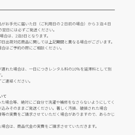
品がお手元に届いた日（ご利用日の２日前の場合）から３泊４日
の翌日には必ずご発送ください。
場合は、2泊3日となります。
即日出荷対応商品に関しては上記期間と異なる場合がございます。
場合はご予約の際にご相談ください。
が遅れた場合は、一日につきレンタル料の10％を延滞料として別
す。
ずご連絡ください。
いて
った場合等、絶対にご自分で洗濯や補修をなさらないようにしてく
き込みそのままご発送ください。著しく汚損、破損された場合
費等の実費をご請求させていただく場合がありますので、あらかじ
た場合は、商品代金の実費をご請求させていただきます。