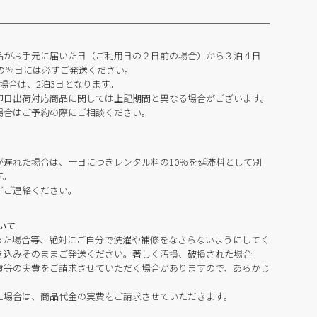
品がお手元に届いた日（ご利用日の２日前の場合）から３泊４日
の翌日には必ずご発送ください。
場合は、2泊3日となります。
即日出荷対応商品に関しては上記期間と異なる場合がございます。
場合はご予約の際にご相談ください。
が遅れた場合は、一日につきレンタル料の10％を延滞料として別
す。
ずご連絡ください。
いて
った場合等、絶対にご自分で洗濯や補修をなさらないようにしてく
き込みそのままご発送ください。著しく汚損、破損された場合
費等の実費をご請求させていただく場合がありますので、あらかじ
た場合は、商品代金の実費をご請求させていただきます。