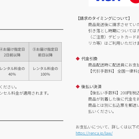
【請求のタイミングについて】
商品発送後に請求させてい
引き落とし時期については
（ご注意）デビットカードおよ
リカ等）はご利用いただけ
代金引換
商品配送時に配送員にお支
【代引手数料】 全国一律料金
後払い決済
ください。
【後払い手数料】200円(税込
ンセル料金が適用されます。
商品が到着した後に代金を
商品とは別に払込票を郵送
払いください。
お支払いについて、詳しくは以下
https://renca.jp/law/