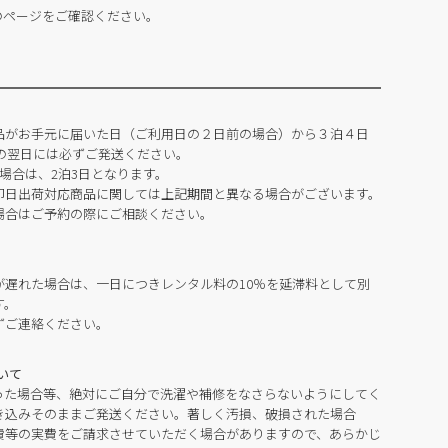
のページをご確認ください。
品がお手元に届いた日（ご利用日の２日前の場合）から３泊４日
の翌日には必ずご発送ください。
場合は、2泊3日となります。
即日出荷対応商品に関しては上記期間と異なる場合がございます。
場合はご予約の際にご相談ください。
が遅れた場合は、一日につきレンタル料の10％を延滞料として別
す。
ずご連絡ください。
いて
った場合等、絶対にご自分で洗濯や補修をなさらないようにしてく
き込みそのままご発送ください。著しく汚損、破損された場合
費等の実費をご請求させていただく場合がありますので、あらかじ