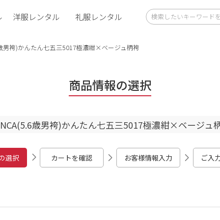
ル
洋服レンタル
礼服レンタル
5.6歳男袴)かんたん七五三5017極濃紺×ベージュ柄袴
商品情報の選択
ENCA(5.6歳男袴)かんたん七五三5017極濃紺×ベージュ
の選択
カートを確認
お客様情報入力
ご入