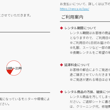
お支払いについて、詳しくは以下
https://renca.jp/law/
とさせていただきます。
ご利用案内
レンタル期間について
レンタル期間はお客様の商
となりますので、 ご利用日
※ご利用日の1日前お届けの
※礼服、スーツなど一部の
※長期レンタルをご希望の
延滞料金について
お客様の都合によりご発送
途ご請求させていただきま
※ご発送が遅れる場合は必
レンタル商品の汚損、破損につ
レンタル商品を汚してしま
覧になっているモニターや環境によ
ださい。ご返却シートに書
ださい。
は、クリーニング代、修理