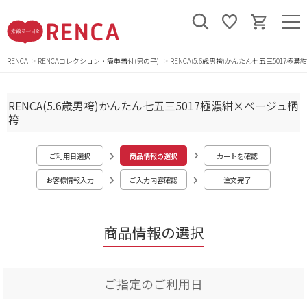
RENCA
RENCAコレクション・簡単着付(男の子)
RENCA(5.6歳男袴)かんたん七五三5017極
RENCA(5.6歳男袴)かんたん七五三5017極濃紺×ベージュ柄
袴
ご利用日選択
商品情報の選択
カートを確認
お客様情報入力
ご入力内容確認
注文完了
商品情報の選択
ご指定のご利用日