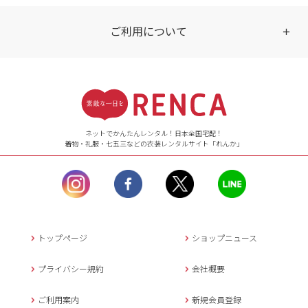
ご利用について
受付時間
【ご注文（インターネット）】
24時間年中無休
ネットでかんたんレンタル！日本全国宅配！
着物・礼服・七五三などの衣装レンタルサイト「れんか」
【お問い合わせ窓口（メー
ル）】10:00~17:00
土曜日、日曜日、臨
時休業日を除く。
営業時間外にいただ
いたメールは、緊急時を
のぞき翌日営業日以降に
トップページ
ショップニュース
返信させていただきま
す。
プライバシー規約
会社概要
年末年始、大型連休
の場合は別途記載
ご利用案内
新規会員登録