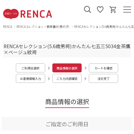
RENCA
RENCAコレクション・簡単着付(男の子)
RENCAセレクション(5.6歳男袴)かんたん七
RENCAセレクション(5.6歳男袴)かんたん七五三5034金茶鷹
×ベージュ紋袴
ご利用日選択
商品情報の選択
カートを確認
お客様情報入力
ご入力内容確認
注文完了
商品情報の選択
ご指定のご利用日