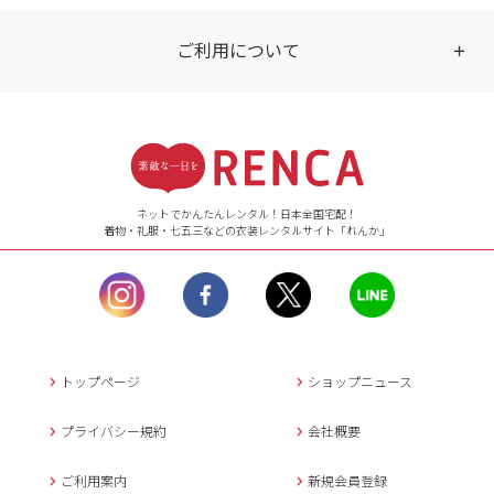
ご利用について
受付時間
【ご注文（インターネット）】
24時間年中無休
ネットでかんたんレンタル！日本全国宅配！
着物・礼服・七五三などの衣装レンタルサイト「れんか」
【お問い合わせ窓口（メー
ル）】10:00~17:00
土曜日、日曜日、臨
時休業日を除く。
営業時間外にいただ
いたメールは、緊急時を
のぞき翌日営業日以降に
トップページ
ショップニュース
返信させていただきま
す。
プライバシー規約
会社概要
年末年始、大型連休
の場合は別途記載
ご利用案内
新規会員登録