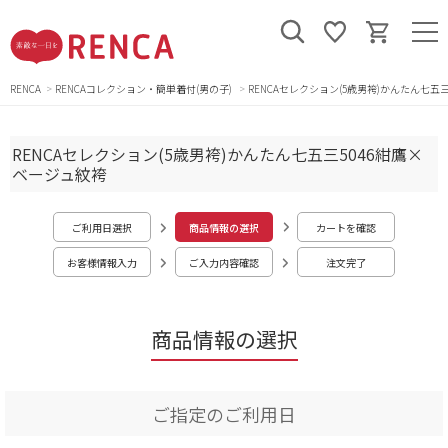
RENCA
RENCAコレクション・簡単着付(男の子)
RENCAセレクション(5歳男袴)かんたん七五
RENCAセレクション(5歳男袴)かんたん七五三5046紺鷹×
ベージュ紋袴
ご利用日選択
商品情報の選択
カートを確認
お客様情報入力
ご入力内容確認
注文完了
商品情報の選択
ご指定のご利用日