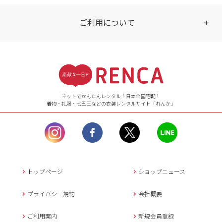
ご利用について
受付時間
【ご注文（インターネット）】
24時間年中無休
ネットでかんたんレンタル！日本全国宅配！
着物・礼服・七五三などの衣装レンタルサイト「れんか」
【お問い合わせ窓口（メー
ル）】10:00~17:00
土曜日、日曜日、臨
時休業日を除く。
営業時間外にいただ
いたメールは、緊急時を
のぞき翌日営業日以降に
トップページ
ショップニュース
返信させていただきま
す。
プライバシー規約
会社概要
年末年始、大型連休
の場合は別途記載
ご利用案内
新規会員登録