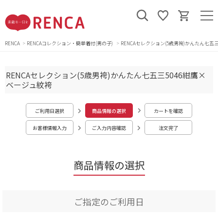
RENCA
RENCAコレクション・簡単着付(男の子)
RENCAセレクション(5歳男袴)かんたん七五
RENCAセレクション(5歳男袴)かんたん七五三5046紺鷹×
ベージュ紋袴
ご利用日選択
商品情報の選択
カートを確認
お客様情報入力
ご入力内容確認
注文完了
商品情報の選択
ご指定のご利用日