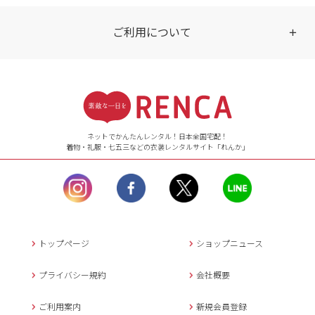
ご利用について
受付時間
【ご注文（インターネット）】
24時間年中無休
ネットでかんたんレンタル！日本全国宅配！
着物・礼服・七五三などの衣装レンタルサイト「れんか」
【お問い合わせ窓口（メー
ル）】10:00~17:00
土曜日、日曜日、臨
時休業日を除く。
営業時間外にいただ
いたメールは、緊急時を
のぞき翌日営業日以降に
トップページ
ショップニュース
返信させていただきま
す。
プライバシー規約
会社概要
年末年始、大型連休
の場合は別途記載
ご利用案内
新規会員登録