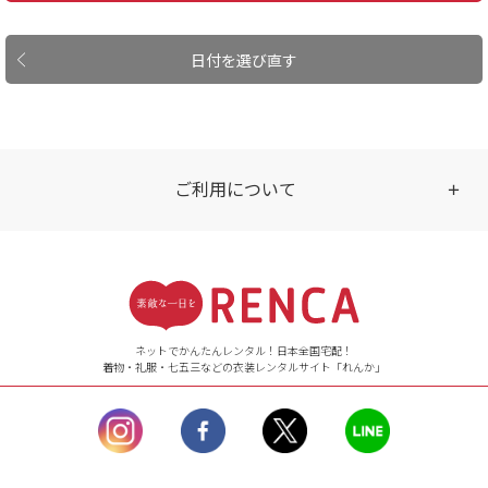
日付を選び直す
ご利用について
受付時間
【ご注文（インターネット）】
24時間年中無休
ネットでかんたんレンタル！日本全国宅配！
着物・礼服・七五三などの衣装レンタルサイト「れんか」
【お問い合わせ窓口（メー
ル）】10:00~17:00
土曜日、日曜日、臨
時休業日を除く。
営業時間外にいただ
いたメールは、緊急時を