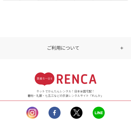
ご利用について
受付時間
【ご注文（インターネット）】
24時間年中無休
ネットでかんたんレンタル！日本全国宅配！
着物・礼服・七五三などの衣装レンタルサイト「れんか」
【お問い合わせ窓口（メー
ル）】10:00~17:00
土曜日、日曜日、臨
時休業日を除く。
営業時間外にいただ
いたメールは、緊急時を