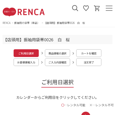
RENCA
振袖用の袋帯（単品）
【店頭用】振袖用袋帯0026 白 桜
【店頭用】振袖用袋帯0026 白 桜
ご利用日選択
商品情報の選択
カートを確認
お客様情報入力
ご入力内容確認
注文完了
ご利用日選択
カレンダーからご利用日をクリックしてください。
〇
…レンタル可能
×…レンタル不可