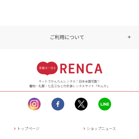
ご利用について
受付時間
【ご注文（インターネット）】
24時間年中無休
ネットでかんたんレンタル！日本全国宅配！
着物・礼服・七五三などの衣装レンタルサイト「れんか」
【お問い合わせ窓口（メー
ル）】10:00~17:00
土曜日、日曜日、臨
時休業日を除く。
営業時間外にいただ
いたメールは、緊急時を
のぞき翌日営業日以降に
トップページ
ショップニュース
返信させていただきま
す。