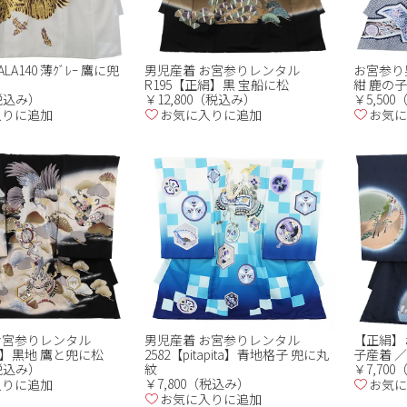
LA140 薄ｸﾞﾚｰ 鷹に兜
男児産着 お宮参りレンタル
お宮参り
R195【正絹】黒 宝船に松
紺 鹿の子
（税込み）
￥12,800（税込み）
￥5,50
入りに追加
お気に入りに追加
お気に
お宮参りレンタル
男児産着 お宮参りレンタル
【正絹】
絹】黒地 鷹と兜に松
2582【pitapita】青地格子 兜に丸
子産着 ／
（税込み）
紋
￥7,70
￥7,800（税込み）
入りに追加
お気に
お気に入りに追加