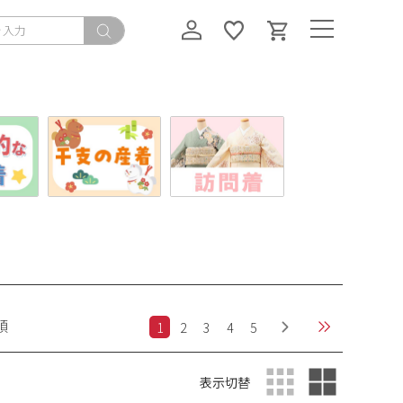
順
1
2
3
4
5
表示切替