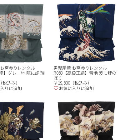
 お宮参りレンタル
男児産着 お宮参りレンタル
正絹】グレー地 龍に虎 瑞
R083【高級正絹】青地 波に鯉の
ぼり
00（税込み）
￥19,800（税込み）
入りに追加
お気に入りに追加