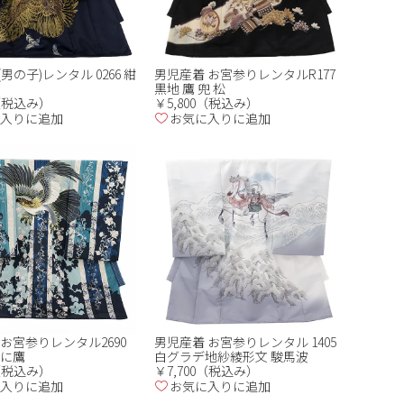
男の子)レンタル 0266 紺
男児産着 お宮参りレンタルR177
黒地 鷹 兜 松
0（税込み）
￥5,800（税込み）
入りに追加
お気に入りに追加
お宮参りレンタル2690
男児産着 お宮参りレンタル 1405
紗に鷹
白グラデ地紗綾形文 駿馬波
0（税込み）
￥7,700（税込み）
入りに追加
お気に入りに追加