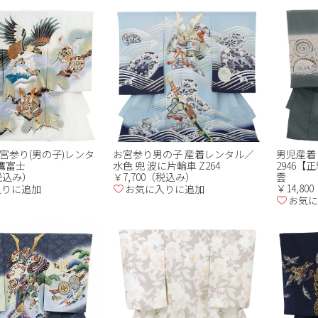
宮参り(男の子)レンタ
お宮参り男の子 産着レンタル／
男児産着
白 鷹富士
水色 兜 波に片輪車 Z264
2946【
（税込み）
￥7,700（税込み）
雲
￥14,8
入りに追加
お気に入りに追加
お気に