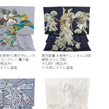
お宮参り(男の子)レンタ
男児産着 お宮参りレンタル 1300
8 ブルーグレー 鷹小槌
紺地 かぶと刀松
0（税込み）
￥5,800（税込み）
入りに追加
お気に入りに追加