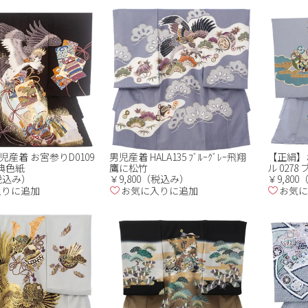
産着 お宮参りD0109
男児産着 HALA135 ﾌﾞﾙｰｸﾞﾚｰ飛翔
【正絹】
古典色紙
鷹に松竹
ル 027
（税込み）
￥9,800（税込み）
￥9,80
入りに追加
お気に入りに追加
お気に