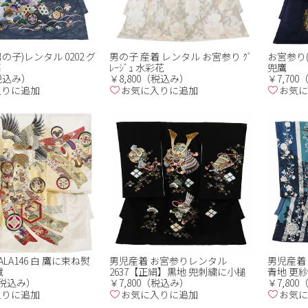
の子)レンタル 0202 グ
男の子 産着 レンタル お宮参り ｸﾞ
お宮参り(
扇
ﾚｰｼﾞｭ 水彩花
兜鷹
（税込み）
￥8,800（税込み）
￥7,70
入りに追加
お気に入りに追加
お気に
LA146 白 鷹に束ね熨
男児産着 お宮参りレンタル
男児産着 
繊
2637【正絹】黒地 兜刺繍に小槌
青地 更
0（税込み）
￥7,800（税込み）
￥7,80
入りに追加
お気に入りに追加
お気に