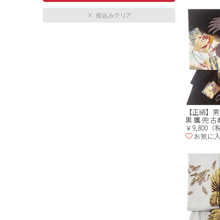
【正絹】男児
黒 鷹 兜 
￥9,800
お気に