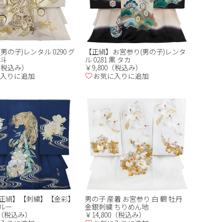
男の子)レンタル 0290 グ
【正絹】お宮参り(男の子)レンタ
熨斗
ル 0281 黒 タカ
0（税込み）
￥9,800（税込み）
入りに追加
お気に入りに追加
正絹】【刺繍】【金彩】
男の子 産着 お宮参り 白 鶴 牡丹
ルー
金銀刺繍 ちりめん地
00（税込み）
￥14,800（税込み）