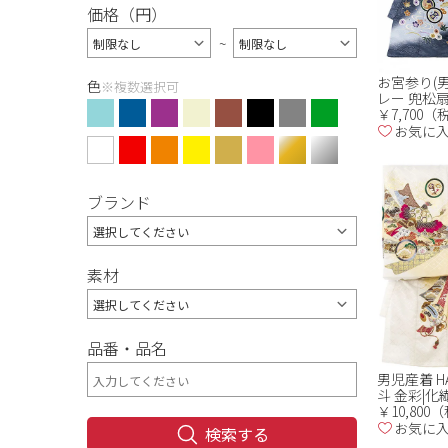
価格（円）
~
お宮参り(男
色
※複数選択可
レー 兜松
￥7,700
お気に
ブランド
素材
品番・品名
男児産着 HA
斗 金彩|化
￥10,80
お気に