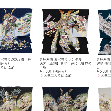
宮参りD0058 紺 兜
男児産着 お宮参りレンタル
男児産着 
（税込み）
2604【正絹】黒地 兜に七福神の
濃緑地紗
宝船
し
入りに追加
￥7,800（税込み）
￥5,80
お気に入りに追加
お気に