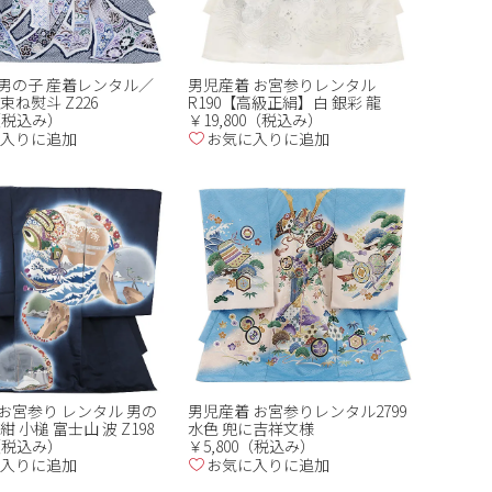
男の子 産着レンタル／
男児産着 お宮参りレンタル
束ね熨斗 Z226
R190【高級正絹】白 銀彩 龍
0（税込み）
￥19,800（税込み）
入りに追加
お気に入りに追加
お宮参り レンタル 男の
男児産着 お宮参りレンタル2799
紺 小槌 富士山 波 Z198
水色 兜に吉祥文様
0（税込み）
￥5,800（税込み）
入りに追加
お気に入りに追加