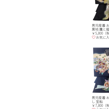
男児産着 お
黒地 鷹と龍
￥5,800
お気に
男児産着 お
し 宝船
￥7,800