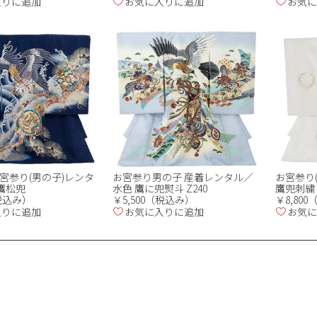
入りに追加
お気に入りに追加
お気に
宮参り(男の子)レンタ
お宮参り男の子 産着レンタル／
お宮参り(
紺 鷹松兜
水色 鷹に兜熨斗 Z240
鷹兜刺繍
（税込み）
￥5,500（税込み）
￥8,80
入りに追加
お気に入りに追加
お気に