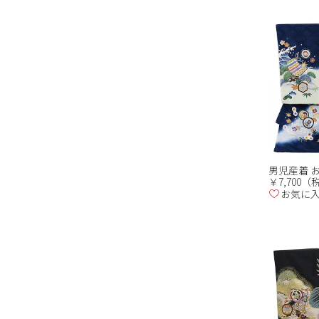
男児産着 お
￥7,700
お気に