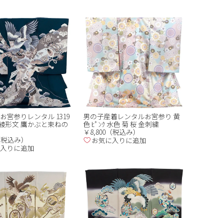
お宮参りレンタル 1319
男の子産着レンタルお宮参り 黄
綾形文 鷹かぶと束ねの
色 ﾋﾟﾝｸ 水色 菊 桜 金刺繍
￥8,800（税込み）
0（税込み）
お気に入りに追加
入りに追加