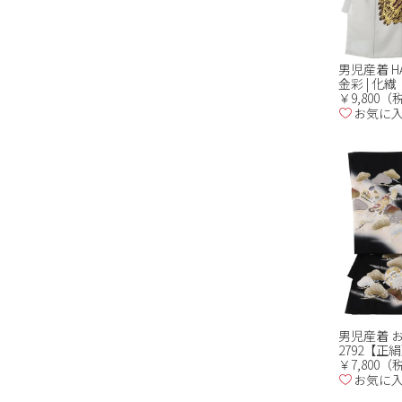
男児産着 HA
金彩 | 化繊
￥9,800
お気に
男児産着 
2792【正
￥7,800
お気に