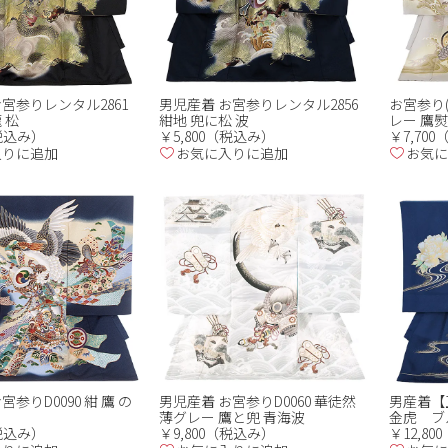
宮参りレンタル2861
男児産着 お宮参りレンタル2856
お宮参り(
 松
紺地 兜に松 波
レー 鷹
（税込み）
￥5,800（税込み）
￥7,70
入りに追加
お気に入りに追加
お気に
宮参りD0090 紺 鷹 の
男児産着 お宮参りD0060 華徒然
男産着【
薄グレー 鷹と兜 青海波
金虎 ブ
（税込み）
￥9,800（税込み）
￥12,8