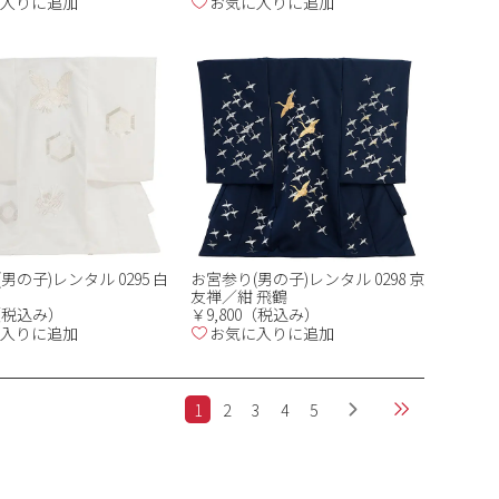
入りに追加
お気に入りに追加
男の子)レンタル 0295 白
お宮参り(男の子)レンタル 0298 京
友禅／紺 飛鶴
0（税込み）
￥9,800（税込み）
入りに追加
お気に入りに追加
1
2
3
4
5