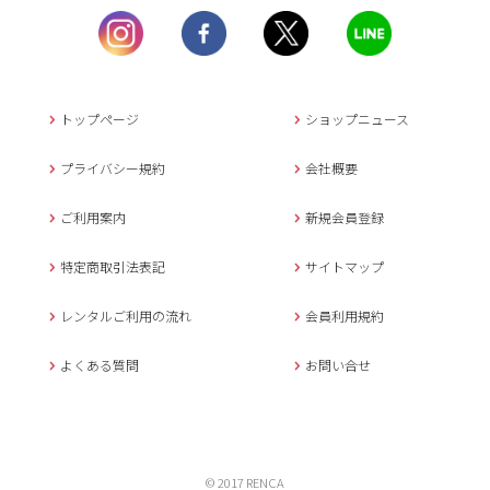
土曜日、日曜日、臨
時休業日を除く。
営業時間外にいただ
いたメールは、緊急時を
のぞき翌日営業日以降に
トップページ
ショップニュース
返信させていただきま
す。
プライバシー規約
会社概要
年末年始、大型連休
の場合は別途記載
ご利用案内
新規会員登録
メールでのお問い合わせ
特定商取引法表記
サイトマップ
レンタルご利用の流れ
会員利用規約
キャンセルについて
よくある質問
お問い合せ
ご予約確定後のキャンセル料は
下記の通りです。
1.お申込み日より7日間以内
© 2017 RENCA