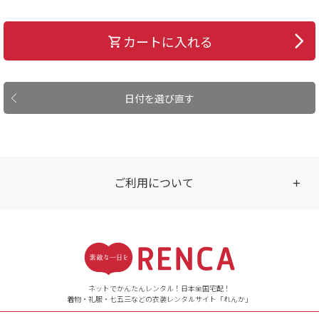
カートに入れる
日付を選び直す
ご利用について
受付時間
【ご注文（インターネット）】
24時間年中無休
ネットでかんたんレンタル！日本全国宅配！
着物・礼服・七五三などの衣装レンタルサイト「れんか」
【お問い合わせ窓口（メー
ル）】10:00~17:00