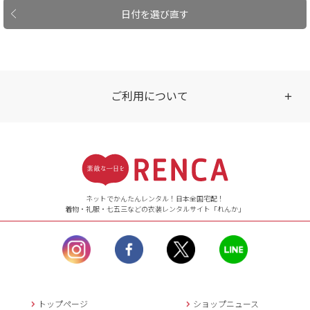
日付を選び直す
ご利用について
受付時間
【ご注文（インターネット）】
24時間年中無休
ネットでかんたんレンタル！日本全国宅配！
着物・礼服・七五三などの衣装レンタルサイト「れんか」
【お問い合わせ窓口（メー
ル）】10:00~17:00
土曜日、日曜日、臨
時休業日を除く。
営業時間外にいただ
いたメールは、緊急時を
のぞき翌日営業日以降に
トップページ
ショップニュース
返信させていただきま