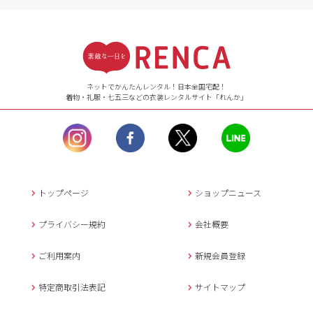
受付時間
【ご注文（インターネット）】
24時間年中無休
ネットでかんたんレンタル！日本全国宅配！
着物・礼服・七五三などの衣装レンタルサイト「れんか」
【お問い合わせ窓口（メー
ル）】10:00~17:00
土曜日、日曜日、臨
時休業日を除く。
営業時間外にいただ
いたメールは、緊急時を
のぞき翌日営業日以降に
トップページ
ショップニュース
返信させていただきま
す。
プライバシー規約
会社概要
年末年始、大型連休
の場合は別途記載
ご利用案内
新規会員登録
メールでのお問い合わせ
特定商取引法表記
サイトマップ