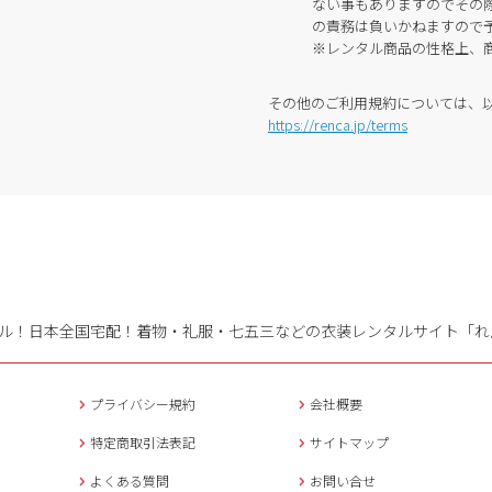
ない事もありますのでその
の責務は負いかねますので
※レンタル商品の性格上、
その他のご利用規約については、
https://renca.jp/terms
ル！日本全国宅配！
着物・礼服・七五三などの衣装レンタルサイト「れ
プライバシー規約
会社概要
特定商取引法表記
サイトマップ
よくある質問
お問い合せ