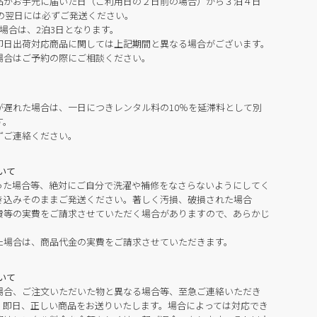
品がお手元に届いた日（ご利用日の２日前の場合）から３泊４日
の翌日には必ずご発送ください。
場合は、2泊3日となります。
即日出荷対応商品に関しては上記期間と異なる場合がございます。
場合はご予約の際にご相談ください。
が遅れた場合は、一日につきレンタル料の10％を延滞料として別
す。
ずご連絡ください。
いて
った場合等、絶対にご自分で洗濯や補修をなさらないようにしてく
き込みそのままご発送ください。著しく汚損、破損された場合
費等の実費をご請求させていただく場合がありますので、あらかじ
た場合は、商品代金の実費をご請求させていただきます。
いて
場合、ご注文いただいた物と異なる場合等、至急ご連絡いただき
。即日、正しい商品をお送りいたします。場合によっては対応でき