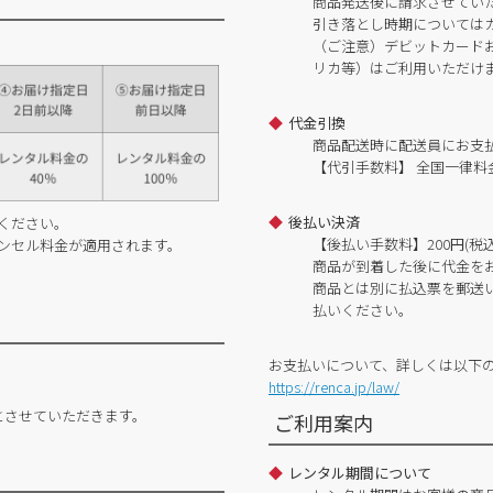
商品発送後に請求させてい
引き落とし時期については
（ご注意）デビットカードおよ
リカ等）はご利用いただけ
代金引換
商品配送時に配送員にお支
【代引手数料】 全国一律料金
後払い決済
ください。
【後払い手数料】200円(税込
ンセル料金が適用されます。
商品が到着した後に代金を
商品とは別に払込票を郵送
払いください。
お支払いについて、詳しくは以下
https://renca.jp/law/
とさせていただきます。
ご利用案内
レンタル期間について