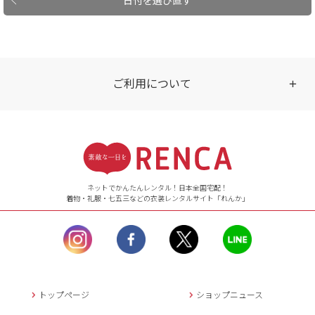
ご利用について
受付時間
【ご注文（インターネット）】
24時間年中無休
ネットでかんたんレンタル！日本全国宅配！
着物・礼服・七五三などの衣装レンタルサイト「れんか」
【お問い合わせ窓口（メー
ル）】10:00~17:00
土曜日、日曜日、臨
時休業日を除く。
営業時間外にいただ
いたメールは、緊急時を
のぞき翌日営業日以降に
トップページ
ショップニュース
返信させていただきま
す。