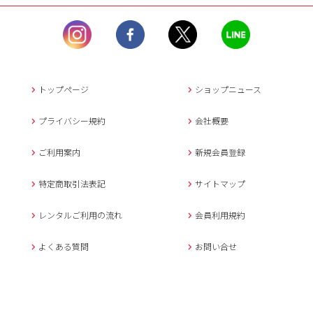
ル）】10:00~17:00
土曜日、日曜日、臨
時休業日を除く。
営業時間外にいただ
いたメールは、緊急時を
のぞき翌日営業日以降に
トップページ
ショップニュース
返信させていただきま
す。
プライバシー規約
会社概要
年末年始、大型連休
の場合は別途記載
ご利用案内
新規会員登録
メールでのお問い合わせ
特定商取引法表記
サイトマップ
レンタルご利用の流れ
会員利用規約
キャンセルについて
よくある質問
お問い合せ
ご予約確定後のキャンセル料は
下記の通りです。
1.お申込み日より7日間以内