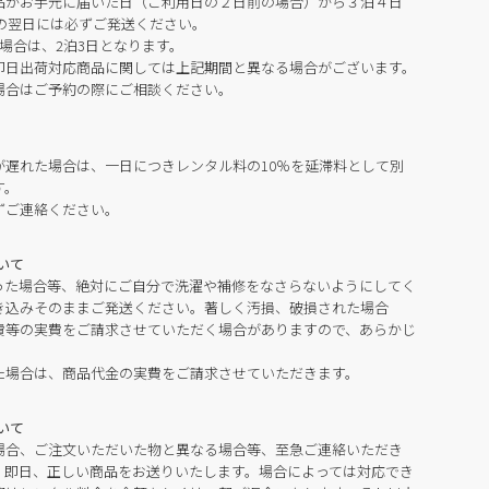
品がお手元に届いた日（ご利用日の２日前の場合）から３泊４日
の翌日には必ずご発送ください。
場合は、2泊3日となります。
即日出荷対応商品に関しては上記期間と異なる場合がございます。
場合はご予約の際にご相談ください。
が遅れた場合は、一日につきレンタル料の10％を延滞料として別
す。
ずご連絡ください。
いて
った場合等、絶対にご自分で洗濯や補修をなさらないようにしてく
き込みそのままご発送ください。著しく汚損、破損された場合
費等の実費をご請求させていただく場合がありますので、あらかじ
た場合は、商品代金の実費をご請求させていただきます。
いて
場合、ご注文いただいた物と異なる場合等、至急ご連絡いただき
。即日、正しい商品をお送りいたします。場合によっては対応でき