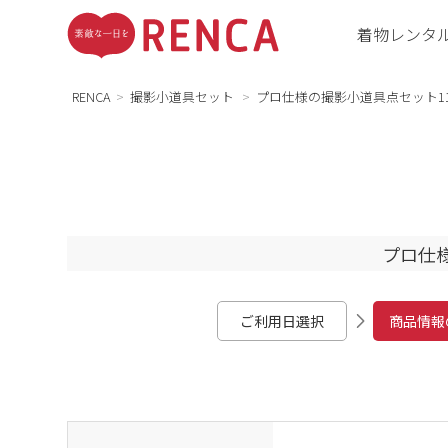
着物レンタ
RENCA
撮影小道具セット
プロ仕様の撮影小道具点セット11
プロ仕
ご利用日選択
商品情報