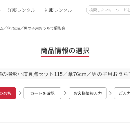
ル
洋服レンタル
礼服レンタル
5／傘76cm／男の子用おうちで撮影会
商品情報の選択
様の撮影小道具点セット115／傘76cm／男の子用おうち
の選択
カートを確認
お客様情報入力
ご入