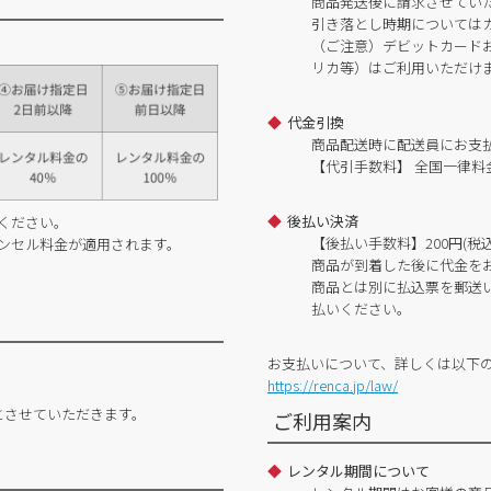
商品発送後に請求させてい
引き落とし時期については
（ご注意）デビットカードおよ
リカ等）はご利用いただけ
代金引換
商品配送時に配送員にお支
【代引手数料】 全国一律料金
後払い決済
ください。
【後払い手数料】200円(税込
ンセル料金が適用されます。
商品が到着した後に代金を
商品とは別に払込票を郵送
払いください。
お支払いについて、詳しくは以下
https://renca.jp/law/
とさせていただきます。
ご利用案内
レンタル期間について