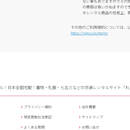
ない事もありますのでその
の責務は負いかねますので
※レンタル商品の性格上、
その他のご利用規約については、
https://renca.jp/terms
ル！日本全国宅配！
着物・礼服・七五三などの衣装レンタルサイト「れ
プライバシー規約
会社概要
特定商取引法表記
サイトマップ
よくある質問
お問い合せ