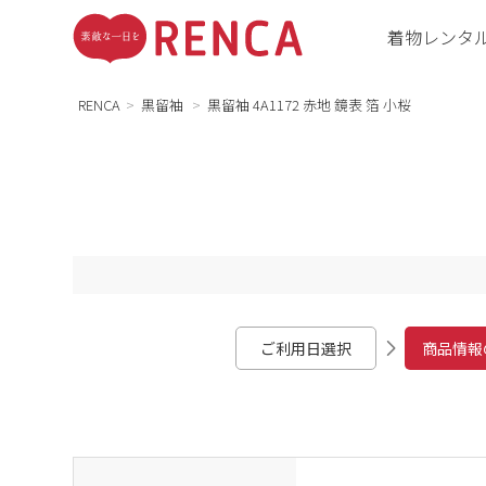
着物レンタ
RENCA
黒留袖
黒留袖 4A1172 赤地 鏡表 箔 小桜
ご利用日選択
商品情報