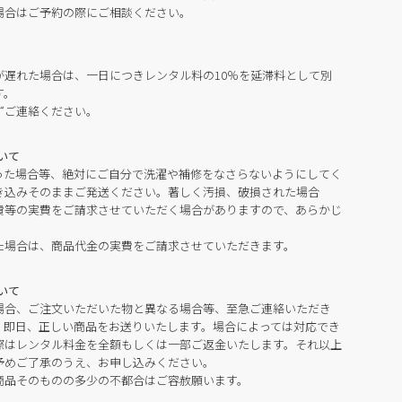
場合はご予約の際にご相談ください。
が遅れた場合は、一日につきレンタル料の10％を延滞料として別
す。
ずご連絡ください。
いて
った場合等、絶対にご自分で洗濯や補修をなさらないようにしてく
き込みそのままご発送ください。著しく汚損、破損された場合
費等の実費をご請求させていただく場合がありますので、あらかじ
た場合は、商品代金の実費をご請求させていただきます。
いて
場合、ご注文いただいた物と異なる場合等、至急ご連絡いただき
。即日、正しい商品をお送りいたします。場合によっては対応でき
際はレンタル料金を全額もしくは一部ご返金いたします。それ以上
予めご了承のうえ、お申し込みください。
商品そのものの多少の不都合はご容赦願います。