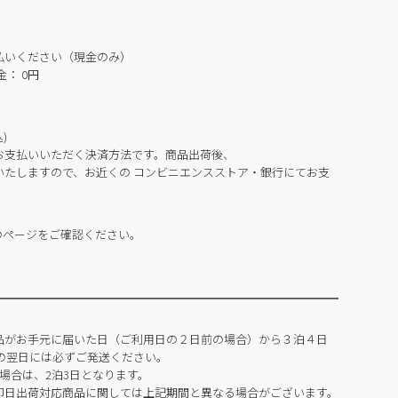
払いください（現金のみ）
： 0円
)
お支払いいただく決済方法です。商品出荷後、
いたしますので、お近くの コンビニエンスストア・銀行にてお支
のページをご確認ください。
品がお手元に届いた日（ご利用日の２日前の場合）から３泊４日
の翌日には必ずご発送ください。
場合は、2泊3日となります。
即日出荷対応商品に関しては上記期間と異なる場合がございます。