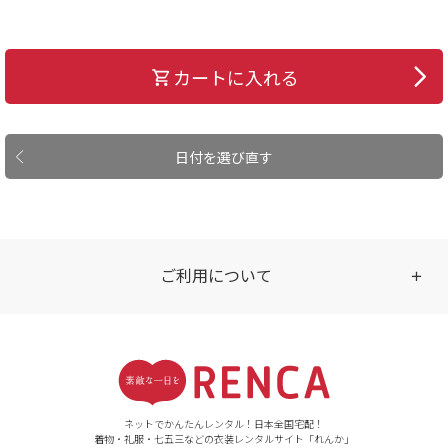
カートに入れる
日付を選び直す
ご利用について
受付時間
【ご注文（インターネット）】
24時間年中無休
ネットでかんたんレンタル！日本全国宅配！
着物・礼服・七五三などの衣装レンタルサイト「れんか」
【お問い合わせ窓口（メー