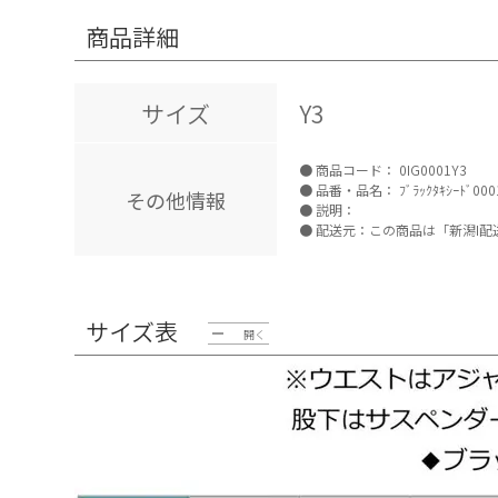
商品詳細
サイズ
Y3
商品コード：
0IG0001Y3
品番・品名：
ﾌﾞﾗｯｸﾀｷｼｰﾄﾞ000
その他情報
説明：
配送元：この商品は「新潟I配
サイズ表
開く