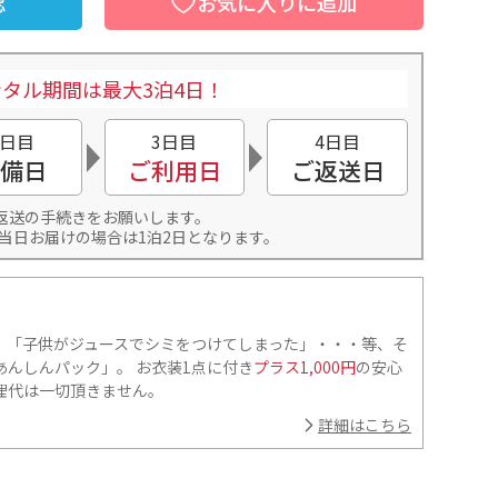
認
お気に入りに追加
タル期間は最大3泊4日！
2日目
3日目
4日目
備日
ご利用日
ご返送日
返送の手続きをお願いします。
当日お届けの場合は1泊2日となります。
」「子供がジュースでシミをつけてしまった」・・・等、そ
んしんパック」。 お衣装1点に付き
プラス1,000円
の安心
理代は一切頂きません。
詳細はこちら