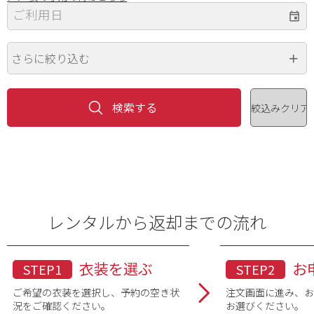
ご利用日
さらに絞り込む
身長
価格（円）
~
レンタルから返却までの流れ
色
※複数選択可
衣装を選ぶ
お
STEP1
STEP2
ご希望の衣装を選択し、予約の空き状
注文画面に進み、
況をご確認ください。
お選びください。