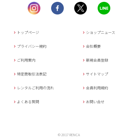
土曜日、日曜日、臨
時休業日を除く。
営業時間外にいただ
いたメールは、緊急時を
のぞき翌日営業日以降に
トップページ
ショップニュース
返信させていただきま
す。
プライバシー規約
会社概要
年末年始、大型連休
の場合は別途記載
ご利用案内
新規会員登録
メールでのお問い合わせ
特定商取引法表記
サイトマップ
レンタルご利用の流れ
会員利用規約
キャンセルについて
よくある質問
お問い合せ
ご予約確定後のキャンセル料は
下記の通りです。
1.お申込み日より7日間以内
© 2017 RENCA