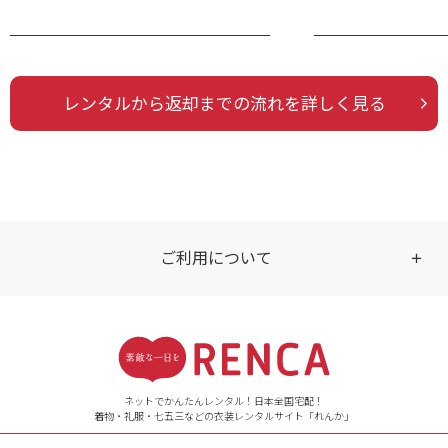
品番・品名
レンタルから返却までの流れを詳しく見る
ご利用について
受付時間
【ご注文（インターネット）】
24時間年中無休
ネットでかんたんレンタル！日本全国宅配！
着物・礼服・七五三などの衣装レンタルサイト「れんか」
【お問い合わせ窓口（メー
ル）】10:00~17:00