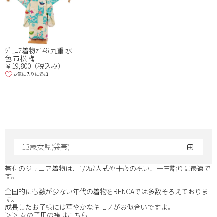
ｼﾞｭﾆｱ着物z146 九重 水
色 市松 梅
￥19,800（税込み）
お気に入りに追加
13歳女児(袋帯)
帯付のジュニア着物は、1/2成人式や十歳の祝い、十三詣りに最適で
す。
全国的にも数が少ない年代の着物をRENCAでは多数そろえておりま
す。
成長したお子様には華やかなキモノがお似合いですよ。
＞＞ 女の子用の袴はこちら