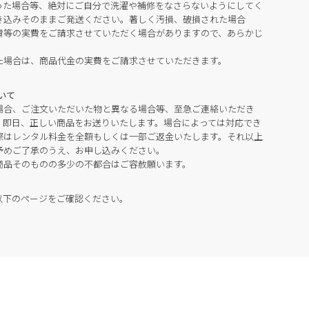
った場合等、絶対にご自分で洗濯や補修をなさらないようにしてく
き込みそのままご発送ください。著しく汚損、破損された場合
費等の実費をご請求させていただく場合がありますので、あらかじ
た場合は、商品代金の実費をご請求させていただきます。
いて
場合、ご注文いただいた物と異なる場合等、至急ご連絡いただき
。即日、正しい商品をお送りいたします。場合によっては対応でき
際はレンタル料金を全額もしくは一部ご返金いたします。それ以上
予めご了承のうえ、お申し込みください。
商品そのものの多少の不都合はご容赦願います。
以下のページをご確認ください。