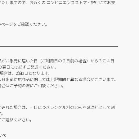
いたしますので、お近くの コンビニエンスストア・銀行にてお支
のページをご確認ください。
品がお手元に届いた日（ご利用日の２日前の場合）から３泊４日
の翌日には必ずご発送ください。
場合は、2泊3日となります。
即日出荷対応商品に関しては上記期間と異なる場合がございます。
場合はご予約の際にご相談ください。
が遅れた場合は、一日につきレンタル料の10％を延滞料として別
す。
ずご連絡ください。
いて