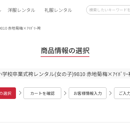
ル
洋服レンタル
礼服レンタル
0 赤地菊梅×ｱｲﾎﾞﾘｰ袴
商品情報の選択
小学校卒業式袴レンタル(女の子)9810 赤地菊梅×ｱｲﾎﾞﾘｰ
の選択
カートを確認
お客様情報入力
ご入