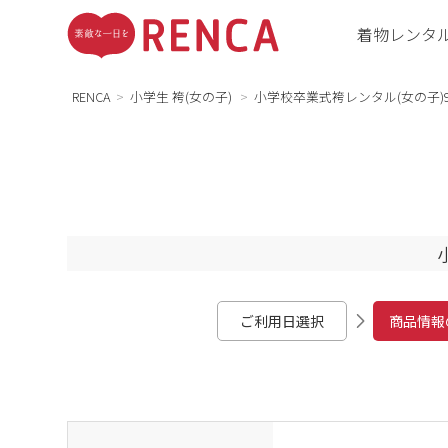
着物レンタ
RENCA
小学生 袴(女の子)
小学校卒業式袴レンタル(女の子)981
ご利用日選択
商品情報